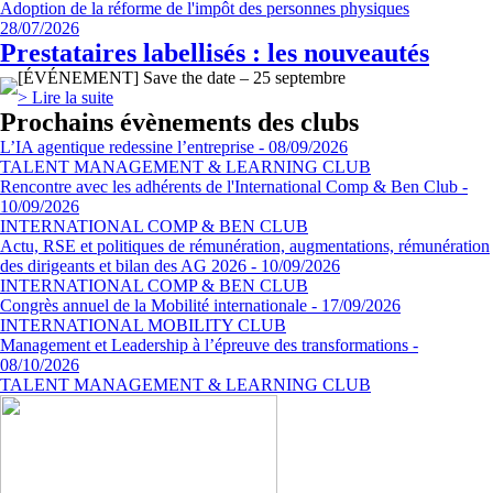
Adoption de la réforme de l'impôt des personnes physiques
28/07/2026
Prestataires labellisés : les nouveautés
[ÉVÉNEMENT] Save the date – 25 septembre
> Lire la suite
Prochains évènements des clubs
L’IA agentique redessine l’entreprise
-
08/09/2026
TALENT MANAGEMENT & LEARNING CLUB
Rencontre avec les adhérents de l'International Comp & Ben Club
-
10/09/2026
INTERNATIONAL COMP & BEN CLUB
Actu, RSE et politiques de rémunération, augmentations, rémunération
des dirigeants et bilan des AG 2026
-
10/09/2026
INTERNATIONAL COMP & BEN CLUB
Congrès annuel de la Mobilité internationale
-
17/09/2026
INTERNATIONAL MOBILITY CLUB
Management et Leadership à l’épreuve des transformations
-
08/10/2026
TALENT MANAGEMENT & LEARNING CLUB